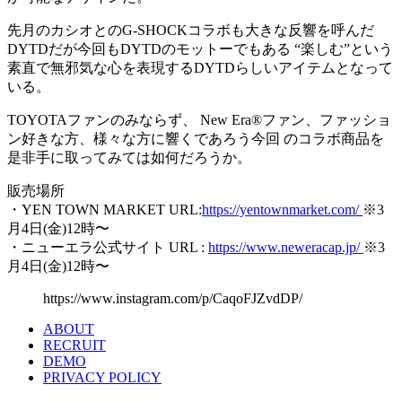
先月のカシオとのG-SHOCKコラボも大きな反響を呼んだ
DYTDだが今回もDYTDのモットーでもある “楽しむ”という
素直で無邪気な心を表現するDYTDらしいアイテムとなって
いる。
TOYOTAファンのみならず、 New Era®ファン、ファッショ
ン好きな方、様々な方に響くであろう今回 のコラボ商品を
是非手に取ってみては如何だろうか。
販売場所
・YEN TOWN MARKET URL:
https://yentownmarket.com/
※3
月4日(金)12時〜
・ニューエラ公式サイト URL :
https://www.neweracap.jp/
※3
月4日(金)12時〜
https://www.instagram.com/p/CaqoFJZvdDP/
ABOUT
RECRUIT
DEMO
PRIVACY POLICY