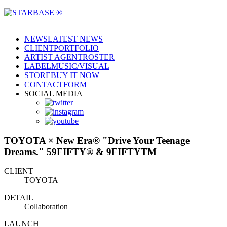
NEWS
LATEST NEWS
CLIENT
PORTFOLIO
ARTIST AGENT
ROSTER
LABEL
MUSIC/VISUAL
STORE
BUY IT NOW
CONTACT
FORM
SOCIAL MEDIA
TOYOTA × New Era® "Drive Your Teenage
Dreams." 59FIFTY® & 9FIFTYTM
CLIENT
TOYOTA
DETAIL
Collaboration
LAUNCH