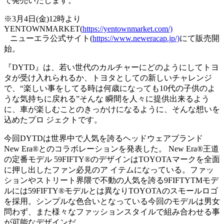
で発売いたします。
※3月4日(金)12時より
YENTOWNMARKET(
https://yentownmarket.com/)
ニューエラ公式サイト(
https://www.neweracap.jp/)
にて販売開
始。
『DYTD』は、若い世代のカルチャーにどのようにしてトヨ
タが受け入れられるか、トヨタとしての新しいチャレンジ
で、“楽しい事をしてる時は何歳になっても10代の子供のよ
うな気持ちに戻れる”そんな 瞬間を人々に提供出来るよう
に、車が楽しむことのきっかけになるように、そんな想いを
込めたプロ ジェクトです。
今回DYTDは世界中で人気を誇るヘッドウェアブランド
New Era®とのコラボレーションを発表した。 New Era®王道
の定番モデル 59FIFTY®のデザインはTOYOTAマークを全面
に押し出したファン必見のア イテムになっている。ファッ
ションやストリート界隈で不動の人気を誇る9FIFTYTMモデ
ルには59FIFTY®モデルとは異なりTOYOTAのスモールロゴ
を採用。シンプルな色合いとなっている今回のモデルは男女
問わず、また様々なファッションスタイルで組み合わせる事
が可能なデザインだ。