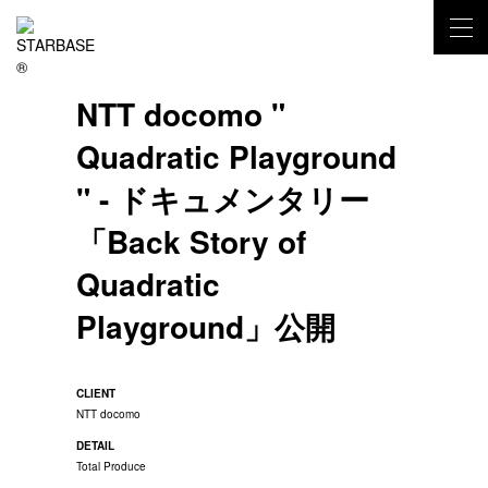
NTT docomo "
NEWS
Quadratic Playground
LATEST NEWS
CLIENT
" - ドキュメンタリー
PORTFOLIO
「Back Story of
ARTIST AGENT
ROSTER
Quadratic
LABEL
Playground」公開
MUSIC/VISUAL
STORE
BUY IT NOW
CLIENT
CONTACT
NTT docomo
FORM
DETAIL
Total Produce
SOCIAL MEDIA