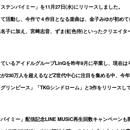
テンバイミー」を11月27日(水)にリリースしました。
して活動し、今作で４作目となる楽曲は、金子みゆが初めて
名子に加え、宮﨑志音、ずま(虹色侍)といったクリエイタ
ているアイドルグループLinQを昨年9月に卒業し、現在
ー数が230万人を超えるなどZ世代中心に注目を集める中、今年
「グリンピース」「TKGシンドローム」と3作をリリースし
。
イミー」配信記念LINE MUSIC再生回数キャンペーンも