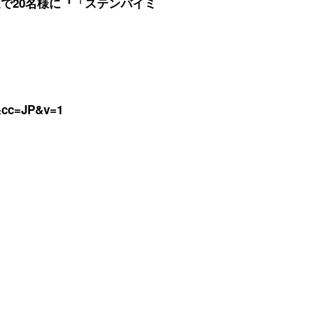
選で20名様に『「ステンバイミ
f&cc=JP&v=1