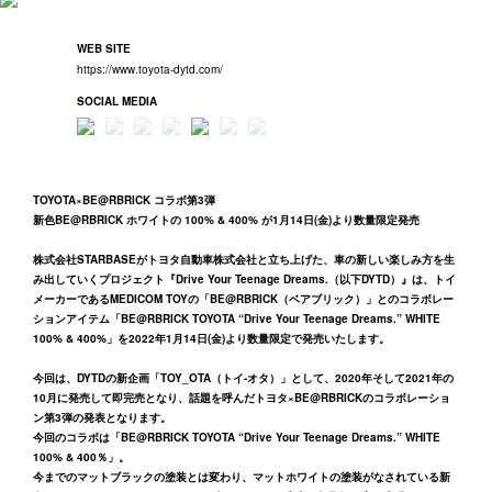
WEB SITE
https://www.toyota-dytd.com/
SOCIAL MEDIA
TOYOTA×BE@RBRICK コラボ第3弾
新色BE@RBRICK ホワイトの 100% & 400% が1月14日(金)より数量限定発売
株式会社STARBASEがトヨタ自動車株式会社と立ち上げた、車の新しい楽しみ方を生
み出していくプロジェクト『Drive Your Teenage Dreams.（以下DYTD）』は、トイ
メーカーであるMEDICOM TOYの「BE@RBRICK（ベアブリック）」とのコラボレー
ションアイテム「BE@RBRICK TOYOTA “Drive Your Teenage Dreams.” WHITE
100% & 400%」を2022年1月14日(金)より数量限定で発売いたします。
今回は、DYTDの新企画「TOY_OTA（トイ-オタ）」として、2020年そして2021年の
10月に発売して即完売となり、話題を呼んだトヨタ×BE@RBRICKのコラボレーショ
ン第3弾の発表となります。
今回のコラボは「BE@RBRICK TOYOTA “Drive Your Teenage Dreams.” WHITE
100% & 400％」。
今までのマットブラックの塗装とは変わり、マットホワイトの塗装がなされている新