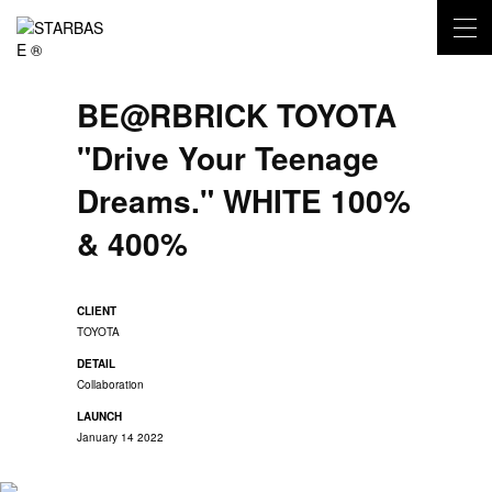
BE@RBRICK TOYOTA
NEWS
"Drive Your Teenage
LATEST NEWS
CLIENT
Dreams." WHITE 100%
PORTFOLIO
& 400%
ARTIST AGENT
ROSTER
LABEL
CLIENT
MUSIC/VISUAL
TOYOTA
STORE
DETAIL
Collaboration
BUY IT NOW
CONTACT
LAUNCH
January 14 2022
FORM
SOCIAL MEDIA